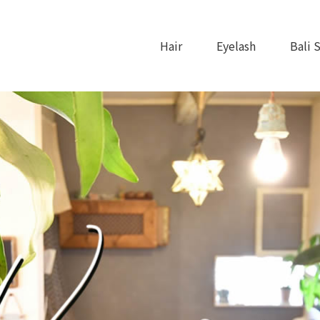
Hair
Eyelash
Bali 